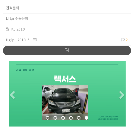
견적문의
Lf lpi 수출문의
K5 2010
Hg lpi. 2013. 5.
2
Previous
Ne