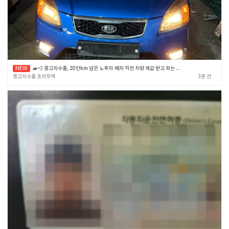
🚙💨 중고차수출, 20만km 넘은 노후차·폐차 직전 차량 제값 받고 파는 확실한 노하우 🎯✨ (중고차수출 초이무역)
중고차수출 초이무역
3분 전