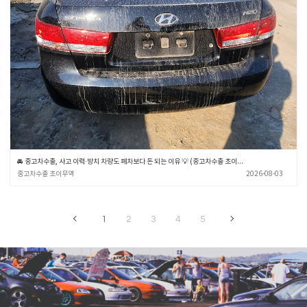
🚘 중고차수출, 사고 이력·방치 차량도 폐차보다 돈 되는 이유 💡 (중고차수출 초이무역)
중고차수출 초이무역
2026-08-03
1
2
3
4
5