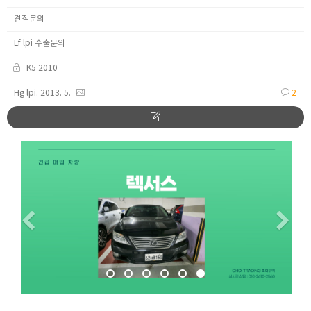
견적문의
Lf lpi 수출문의
K5 2010
Hg lpi. 2013. 5.
2
Previous
Ne