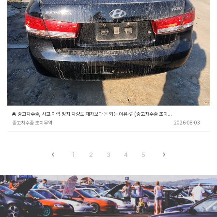
🚘 중고차수출, 사고 이력·방치 차량도 폐차보다 돈 되는 이유 💡 (중고차수출 초이무역)
중고차수출 초이무역
2026-08-03
1
2
3
4
5