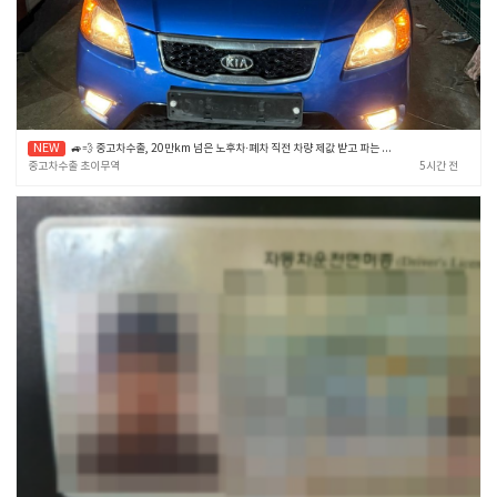
🚙💨 중고차수출, 20만km 넘은 노후차·폐차 직전 차량 제값 받고 파는 확실한 노하우 🎯✨ (중고차수출 초이무역)
중고차수출 초이무역
5시간 전