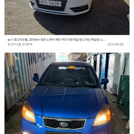
🚗💨 중고차수출, 20만km 넘은 노후차·폐차 직전 차량 제값 받고 파는 확실한 노하우 🎯✨ (중고차수출 초이무역)
중고차수출 초이무역
2026-08-08