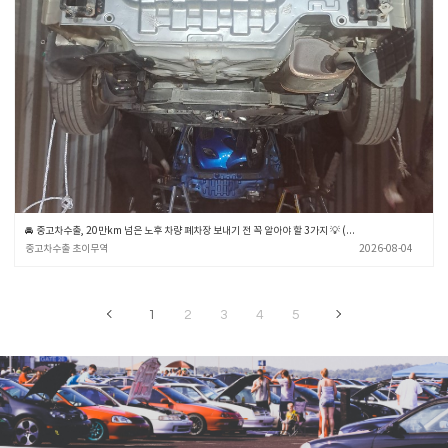
🚘 중고차수출, 20만km 넘은 노후 차량 폐차장 보내기 전 꼭 알아야 할 3가지 💡 (중고차수출 초이무역)
중고차수출 초이무역
2026-08-04
1
2
3
4
5