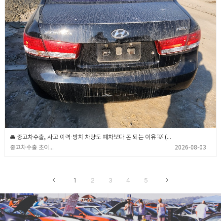
🚘 중고차수출, 사고 이력·방치 차량도 폐차보다 돈 되는 이유 💡 (중고차수출 초이무역)
중고차수출 초이무역
2026-08-03
1
2
3
4
5