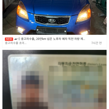
🚙💨 중고차수출, 20만km 넘은 노후차·폐차 직전 차량 제값 받고 파는 확실한 노하우 🎯✨ (중고차수출 초이무역)
중고차수출 초이무역
7시간 전