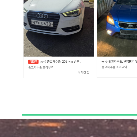
🚗💨 중고차수출, 20만km 넘은 노후차·폐차 직전 차량 제값 받고 파는 확실한 노하우 🎯✨ (중고차수출 초이무역)
중고차수출 초이무역
중고차수출 초이무역
8시간 전